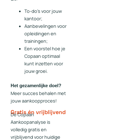
To-do’s voor jouw
kantoor;
Aanbevelingen voor
opleidingen en
trainingen;
Een voorstel hoe je
Copaan optimaal
kunt inzetten voor
jouw groei.
Het gezamenlijke doel?
Meer succes behalen met
jouw aankoopproces!
Gratis én vrijblijvend
De Copaan
Aankoopanalyse is
volledig gratis en
vrijblijvend voor huidige