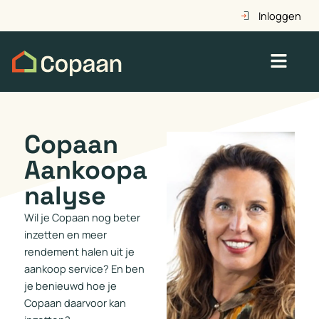
Ga
Inloggen
naar
de
Menu
inhoud
Copaan
Aankoopa
nalyse
Wil je Copaan nog beter
inzetten en meer
rendement halen uit je
aankoop service? En ben
je benieuwd hoe je
Copaan daarvoor kan