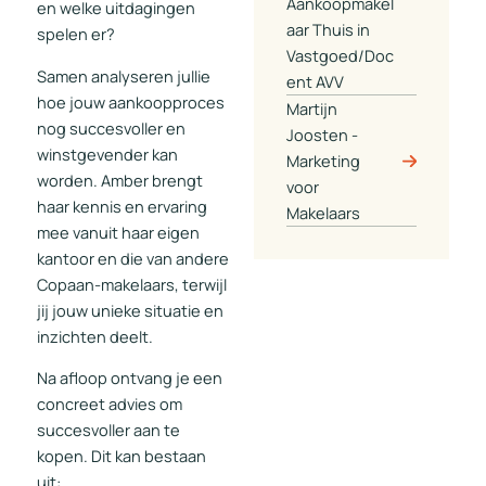
Aankoopmakel
en welke uitdagingen
aar Thuis in
spelen er?
Vastgoed/Doc
Samen analyseren jullie
ent AVV
hoe jouw aankoopproces
Martijn
nog succesvoller en
Joosten -
winstgevender kan
Marketing
worden. Amber brengt
voor
haar kennis en ervaring
Makelaars
mee vanuit haar eigen
kantoor en die van andere
Copaan-makelaars, terwijl
jij jouw unieke situatie en
inzichten deelt.
Na afloop ontvang je een
concreet advies om
succesvoller aan te
kopen. Dit kan bestaan
uit: