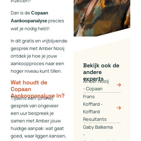
inzetten?
Dan is de
Copaan
precies
Aankoopanalyse
wat je nodig hebt!
In dit gratis en vrijblijvende
gesprek met Amber Nooij
ontdek je hoe je jouw
aankoopproces naar een
Bekijk ook de
hoger niveau kunt tillen.
andere
experts
Amber Nooij
Wat houdt de
Copaan
- Copaan
Aankoopanalyse in?
Frans
Tijdens een (online)
Kofflard -
gesprek van ongeveer
Kofflard
een uur bespreek je
Resultants
samen met Amber jouw
Gaby Balkema
huidige aanpak: wat gaat
-
goed, waar liggen kansen,