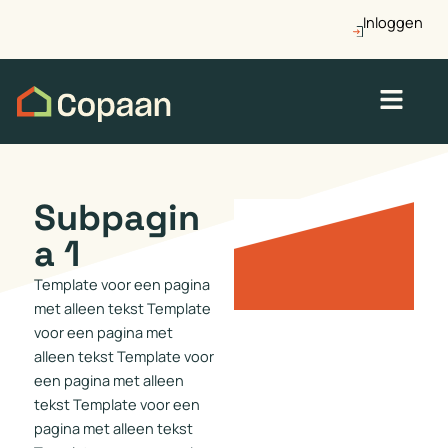
Ga
Inloggen
naar
de
inhoud
Menu
Subpagin
a 1
Template voor een pagina
met alleen tekst Template
voor een pagina met
alleen tekst Template voor
een pagina met alleen
tekst Template voor een
pagina met alleen tekst